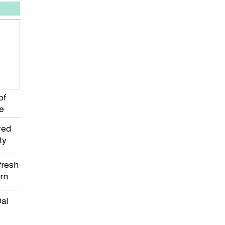
of
e
yed
ty
fresh
rn
al