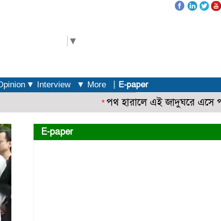
elect Language
▼
|
E-paper
pinion
▼ Interview
▼ More
পথ হারালে এই জাদুঘরে এসে পথ খুঁজ
*
E-paper