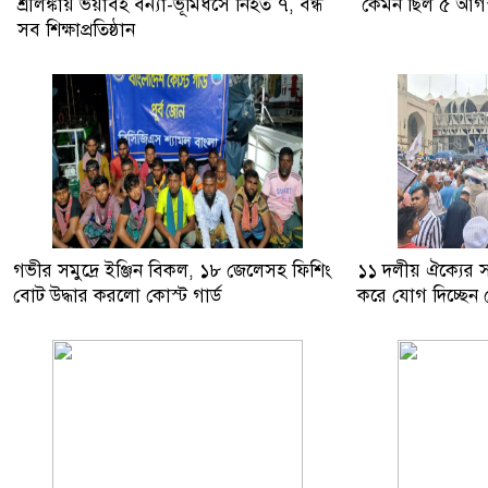
Fisheries Drive in Pirganj
শ্রীলঙ্কায় ভয়াবহ বন্যা-ভূমিধসে নিহত ৭, বন্ধ
কেমন ছিল ৫ আগস
সব শিক্ষাপ্রতিষ্ঠান
শ্রীলঙ্কায় ভয়াবহ বন্যা-ভূমিধসে নিহত
৭, বন্ধ সব শিক্ষাপ্রতিষ্ঠান
কেমন ছিল ৫ আগস্ট ঢাকার সকাল
পথ হারালে এই জাদুঘরে এসে পথ খুঁজে
নেবো: ড. ইউনূস
গভীর সমুদ্রে ইঞ্জিন বিকল, ১৮ জেলেসহ ফিশিং
১১ দলীয় ঐক্যের সমা
গভীর সমুদ্রে ইঞ্জিন বিকল, ১৮ জেলেসহ
বোট উদ্ধার করলো কোস্ট গার্ড
করে যোগ দিচ্ছেন ন
ফিশিং বোট উদ্ধার করলো কোস্ট গার্ড
১১ দলীয় ঐক্যের সমাবেশ শুরু, বৃষ্টি
উপেক্ষা করে যোগ দিচ্ছেন নেতাকর্মীরা
রাজধানীর যেসব সড়ক আজ এড়িয়ে
চলবেন