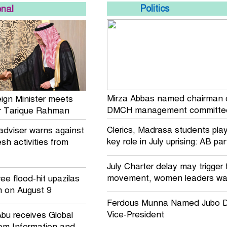
Politics
nal
Mirza Abbas named chairman 
ign Minister meets
DMCH management committe
er Tarique Rahman
Clerics, Madrasa students pla
adviser warns against
key role in July uprising: AB par
sh activities from
July Charter delay may trigger 
movement, women leaders wa
ree flood-hit upazilas
m on August 9
Ferdous Munna Named Jubo D
Vice-President
bu receives Global
rom Information and