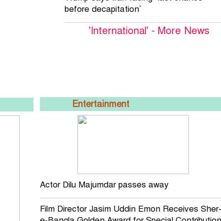
before decapitation`
'International' - More News
Entertainment
Actor Dilu Majumdar passes away
Film Director Jasim Uddin Emon Receives Sher
e-Bangla Golden Award for Special Contributio