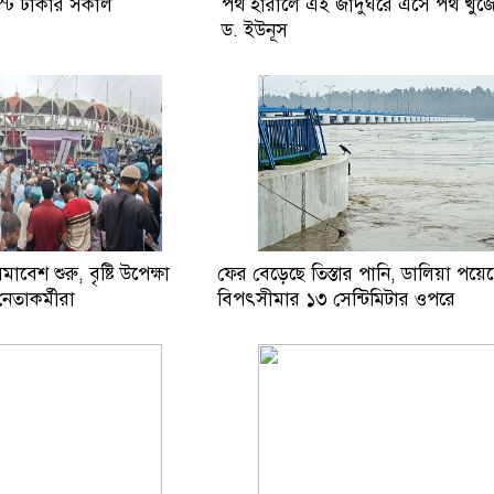
্ট ঢাকার সকাল
পথ হারালে এই জাদুঘরে এসে পথ খুঁজ
ড. ইউনূস
বেশ শুরু, বৃষ্টি উপেক্ষা
ফের বেড়েছে তিস্তার পানি, ডালিয়া পয়েন্
েতাকর্মীরা
বিপৎসীমার ১৩ সেন্টিমিটার ওপরে