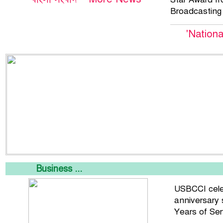
Broadcasting 
'Nation
Business ...
USBCCI cele
anniversary 
Years of Se