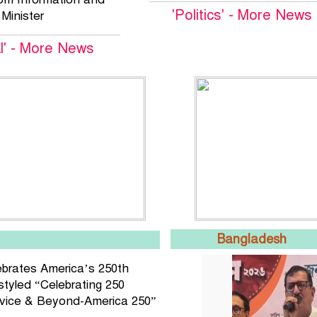
'Politics' - More News
Minister
al' - More News
Bangladesh
brates America’s 250th
styled “Celebrating 250
rvice & Beyond-America 250”