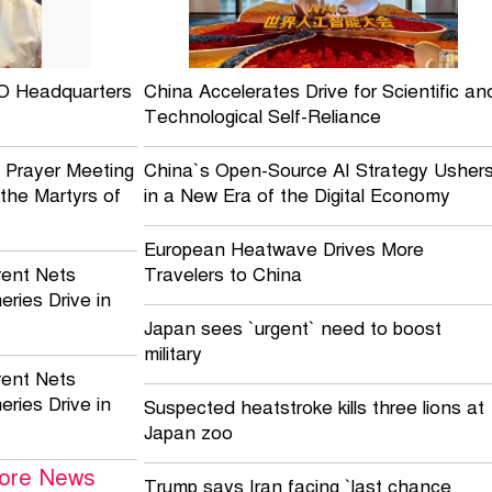
O Headquarters
China Accelerates Drive for Scientific an
Technological Self-Reliance
 Prayer Meeting
China`s Open-Source AI Strategy Usher
the Martyrs of
in a New Era of the Digital Economy
European Heatwave Drives More
rrent Nets
Travelers to China
eries Drive in
Japan sees `urgent` need to boost
military
rrent Nets
eries Drive in
Suspected heatstroke kills three lions at
Japan zoo
More News
Trump says Iran facing `last chance