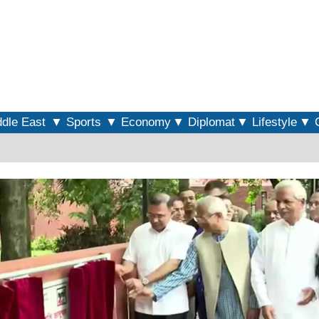
S
dle East
▼ Sports
▼ Economy
▼ Diplomat
▼ Lifestyle
▼ O