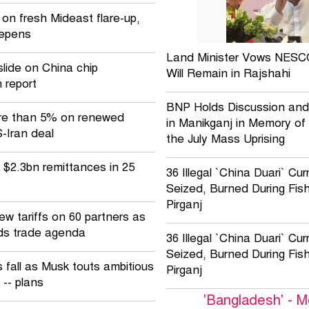
on fresh Mideast flare-up,
eepens
Land Minister Vows NESC
slide on China chip
Will Remain in Rajshahi
 report
BNP Holds Discussion and
re than 5% on renewed
in Manikganj in Memory of 
-Iran deal
the July Mass Uprising
$2.3bn remittances in 25
36 Illegal `China Duari` Cu
Seized, Burned During Fish
Pirganj
ew tariffs on 60 partners as
lds trade agenda
36 Illegal `China Duari` Cu
Seized, Burned During Fish
 fall as Musk touts ambitious
Pirganj
 -- plans
'Bangladesh' - 