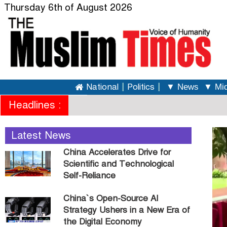
Thursday 6th of August 2026
National
|
Politics
|
▼ News
▼ Mid
Headlines :
Latest News
China Accelerates Drive for
Scientific and Technological
Self-Reliance
China`s Open-Source AI
Strategy Ushers in a New Era of
the Digital Economy