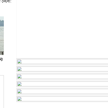
ে নেবো:
টে