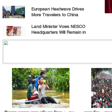
European Heatwave Drives
More Travelers to China
Land Minister Vows NESCO
Headquarters Will Remain in
Rajshahi
BNP Holds Discussion and
Prayer Meeting in Manikganj in
Memory of the Martyrs of the
July Mass Uprising
36 Illegal `China Duari` Current
Nets Seized, Burned During
Fisheries Drive in Pirganj
36 Illegal `China Duari` Current
Nets Seized, Burned During