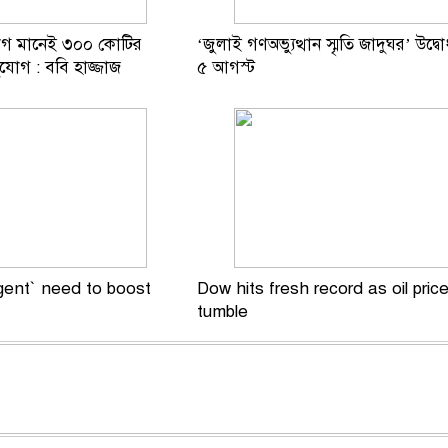
োগ মানেই ৩০০ কোটির
‘জুলাই গণঅভ্যুত্থান স্মৃতি জাদুঘর’ উদ্বো
ুযোগ : ববি হাজ্জাজ
৫ আগস্ট
gent` need to boost
Dow hits fresh record as oil pric
tumble