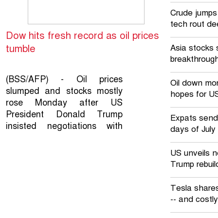
Crude jumps 
tech rout d
Dow hits fresh record as oil prices
tumble
Asia stocks 
breakthrough
(BSS/AFP) - Oil prices
Oil down mo
slumped and stocks mostly
hopes for US
rose Monday after US
President Donald Trump
Expats send 
insisted negotiations with
days of July
Iran were ongoing despite
Tehran`s denials.
US unveils n
Trump rebui
Crude futures slid more than
four percent as markets
Tesla shares
brushed aside Iran`s denials
-- and costly
while Trump described the
two sides as talking and Iran