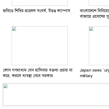
ফের বেড়েছে তিস্তার পানি, ডালিয়া
জবিতে শিবির-ছাত্রদল সংঘর্ষ, উত্তপ্ত ক্যাম্পাস
বাংলাদেশে বিনিয়
পয়েন্টে বিপৎসীমার ১৩ সেন্টিমিটার
বাজারে প্রবেশের স
ওপরে
জুলাই জাদুঘর উদ্বোধন করলেন
প্রধানমন্ত্রী
Saudi Dy Foreign Minister meets
Prime Minister Tarique Rahman
মার্কিন জোটের বিরুদ্ধে উত্তর কোরিয়ার
কোন গণমাধ্যম যেন হাসিনার বক্তব্য প্রচার না
Japan sees `ur
গুরুতর অভিযোগ
করে, করলে ব্যবস্থা নেবে সরকার
military
জবিতে শিবির-ছাত্রদল সংঘর্ষ, উত্তপ্ত
ক্যাম্পাস
বাংলাদেশে বিনিয়োগ মানেই ৩০০
কোটির বাজারে প্রবেশের সুযোগ : ববি