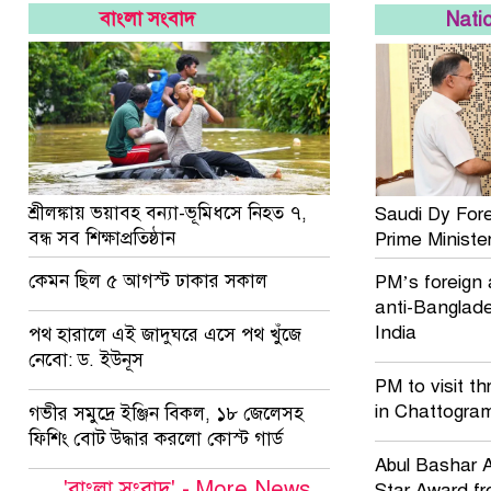
হাজ্জাজ
বাংলা সংবাদ
Natio
কক্সবাজারে ঝুঁকিপূর্ণ প্যারাসেলিং বন্ধে
সরকারকে লিগ্যাল নোটিশ
শ্রীলঙ্কায় ভয়াবহ বন্যা-ভূমিধসে নিহত ৭,
Saudi Dy Fore
বন্ধ সব শিক্ষাপ্রতিষ্ঠান
Prime Minist
কেমন ছিল ৫ আগস্ট ঢাকার সকাল
PM’s foreign 
anti-Banglade
India
পথ হারালে এই জাদুঘরে এসে পথ খুঁজে
নেবো: ড. ইউনূস
PM to visit th
in Chattogra
গভীর সমুদ্রে ইঞ্জিন বিকল, ১৮ জেলেসহ
ফিশিং বোট উদ্ধার করলো কোস্ট গার্ড
Abul Bashar A
'বাংলা সংবাদ' - More News
Star Award f