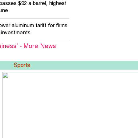
passes $92 a barrel, highest
June
ower aluminum tariff for firms
y investments
siness' - More News
Sports